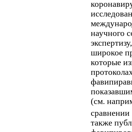
коронавиру
исследова
международ
научного 
экспертизу
широкое п
которые из
протоколах
фавипирави
показавши
(см. напри
сравнении
также публ