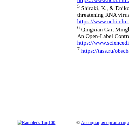
https://www.ncbi.nlm
5
Shiraki, K., & Daikok
threatening RNA virus
https://www.ncbi.nlm
6
Qingxian Cai, Mingh
An Open-Label Contro
https://www.scienced
7
https://tass.ru/obs
©
Ассоциация организаци