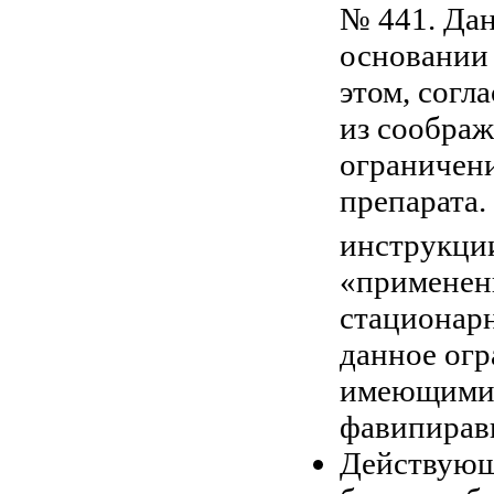
№ 441. Дан
основании
этом, согл
из соображ
ограничен
препарата.
инструкци
«применени
стационарн
данное ог
имеющимис
фавипирав
Действующ