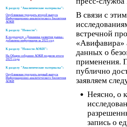
пресс-служб
К разделу "Аналитические материалы":
В связи с эти
Опубликован тридцать второй выпуск
Информационно-аналитического бюллетеня
исследования
АОКИ
К разделу "Новости":
встречной про
К подразделу «Динамика развития рынка»
«Авифавира» 
добавлена информация за 2025 год
К разделу "Новости АОКИ":
данных о безо
На Общем собрании АОКИ подвели итоги
применения. 
2025 года
К разделу "Аналитические материалы":
публично дос
Опубликован тридцать первый выпуск
заявляем сле
Информационно-аналитического бюллетеня
АОКИ
Неясно, о 
исследован
разрешенн
запись о е