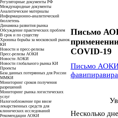
Регуляторные документы РФ
Международные документы
Аналитические материалы
Информационно-аналитический
бюллетень
Динамика развития рынка
Письмо АОК
Обсуждение практических проблем
В срок и по существу
применении
Хроника борьбы за московский рынок
КИ
COVID-19
Новости и пресс-релизы
Пресс-релизы АОКИ
Новости АОКИ
Новости глобального рынка КИ
Письмо АОКИ 
Проекты
фавипиравира
База данных потерянных для России
ММКИ
Мониторинг сроков получения
разрешений
Мониторинг рынка логистических
услуг
Ув
Налогообложение при ввозе
лекарственных средств для
клинических исследований
Несколько дн
Рекомендации АОКИ