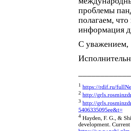
международны
проблемы панд
полагаем, что
информация до
С уважением,
Исполнительн
____________
1
https://rdif.ru/full
2
http://grls.rosminzdr
3
http://grls.rosmin
5406335095ee&t=
4
Hayden, F. G., & Shi
development. Current 