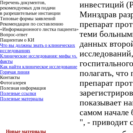
инвестиций (
Перечень документов,
рекомендуемых для подачи
Минздрав раз
в разрешительные инстанции
Типовые формы заявлений
препарат про
Рекомендации по составлению
«Информационного листка пациента»
теми больными
Вопрос-ответ
Пациентам о КИ
данных второй
Что вы должны знать о клинических
исследованиях
исследований,
Клинические исследования: мифы vs.
госпитального
факты
Как найти клиническое исследование
полагать, что
Горячая линия
Контакты
препарат прот
Фотогалерея
Полезная информация
зарегистриров
Полезные ссылки
Полезные материалы
показывает н
самом начале 
", - приводит
Новые материалы