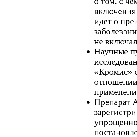
о том, с ч
включения 
идет о пр
заболевани
не включал
Научные пу
исследова
«Кромис» о
отношении
применения
Препарат 
зарегистри
упрощенно
постановле