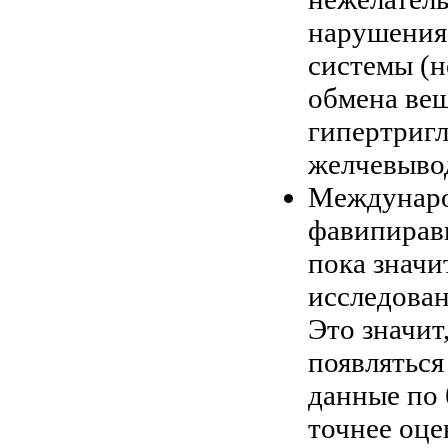
нарушения
системы (н
обмена вещ
гипертригл
желчевыво
Междунаро
фавипирав
пока значи
исследован
Это значит
появлятьс
данные по 
точнее оце