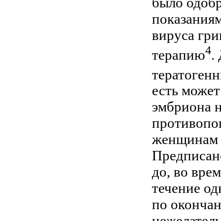
было одоб
показаниям
вируса гри
4
терапию
.
тератоген
есть может
эмбриона н
противопо
женщинам 
Предписан
до, во вре
течение од
по окончан
нежелатель