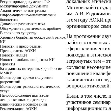
локальных этическ
Регуляторные документы РФ
Международные документы
Московский госуда
Аналитические материалы
им. А.И. Евдокимов
Информационно-аналитический
этом году АОКИ при
бюллетень
Динамика развития рынка
организатором семи
Обсуждение практических проблем
В срок и по существу
На протяжении двух
Хроника борьбы за московский рынок
работы отдельных 
КИ
Новости и пресс-релизы
сферы клинических 
Пресс-релизы АОКИ
подходы к этическо
Новости АОКИ
Новости глобального рынка КИ
затронутых тем – э
Проекты
согласия несоверше
База данных потерянных для России
повышения квалифи
ММКИ
Мониторинг сроков получения
клинических исслед
разрешений
вопросы этической 
Мониторинг рынка логистических
услуг
Были, в том числе,
Налогообложение при ввозе
лекарственных средств для
участников семина
клинических исследований
информационного л
Рекомендации АОКИ