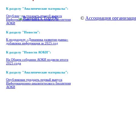
К разделу "Аналитические материалы":
Опубликован тридцать второй выпуск
©
Ассоциация организаци
Информационно-аналитического бюллетеня
АОКИ
К разделу "Новости":
К подразделу «Динамика развития рынка»
добавлена информация за 2025 год
К разделу "Новости АОКИ":
На Общем собрании АОКИ подвели итоги
2025 года
К разделу "Аналитические материалы":
Опубликован тридцать первый выпуск
Информационно-аналитического бюллетеня
АОКИ