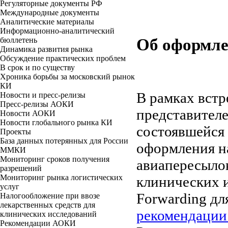
Регуляторные документы РФ
Международные документы
Аналитические материалы
Информационно-аналитический
Об оформл
бюллетень
Динамика развития рынка
Обсуждение практических проблем
В срок и по существу
Хроника борьбы за московский рынок
КИ
В рамках встр
Новости и пресс-релизы
Пресс-релизы АОКИ
представителе
Новости АОКИ
Новости глобального рынка КИ
состоявшейся 
Проекты
База данных потерянных для России
оформления н
ММКИ
Мониторинг сроков получения
авиапересылок
разрешений
Мониторинг рынка логистических
клинических 
услуг
Forwarding д
Налогообложение при ввозе
лекарственных средств для
рекомендации
клинических исследований
Рекомендации АОКИ