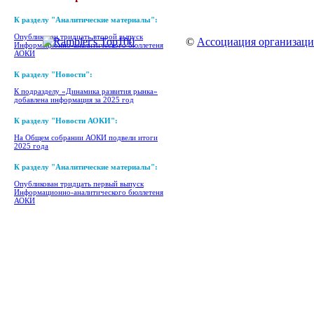
К разделу "Аналитические материалы":
Опубликован тридцать второй выпуск
©
Ассоциация организаци
Информационно-аналитического бюллетеня
АОКИ
К разделу "Новости":
К подразделу «Динамика развития рынка»
добавлена информация за 2025 год
К разделу "Новости АОКИ":
На Общем собрании АОКИ подвели итоги
2025 года
К разделу "Аналитические материалы":
Опубликован тридцать первый выпуск
Информационно-аналитического бюллетеня
АОКИ