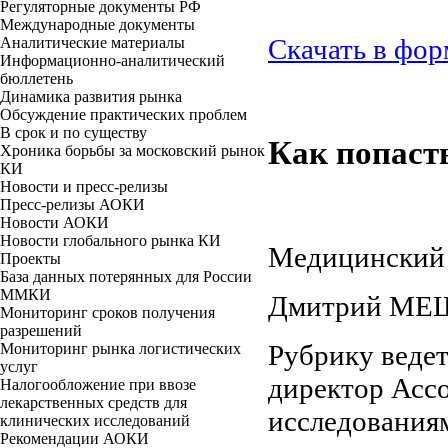
Регуляторные документы РФ
Международные документы
Скачать в фор
Аналитические материалы
Информационно-аналитический
бюллетень
Динамика развития рынка
Обсуждение практических проблем
В срок и по существу
Как попаст
Хроника борьбы за московский рынок
КИ
Новости и пресс-релизы
Пресс-релизы АОКИ
Новости АОКИ
Новости глобального рынка КИ
Медицинский в
Проекты
База данных потерянных для России
ММКИ
Дмитрий МЕШ
Мониторинг сроков получения
разрешений
Рубрику веде
Мониторинг рынка логистических
услуг
директор Асс
Налогообложение при ввозе
лекарственных средств для
исследования
клинических исследований
Рекомендации АОКИ