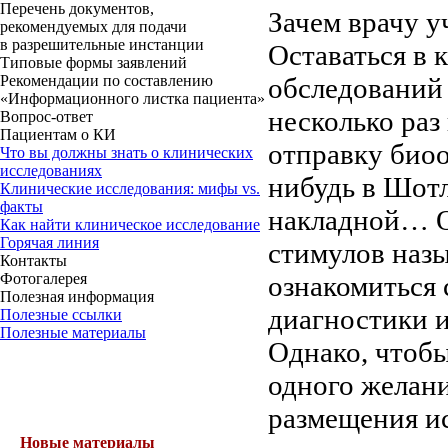
Перечень документов,
Зачем врачу у
рекомендуемых для подачи
в разрешительные инстанции
Оставаться в 
Типовые формы заявлений
обследований 
Рекомендации по составлению
«Информационного листка пациента»
несколько раз
Вопрос-ответ
Пациентам о КИ
отправку биоо
Что вы должны знать о клинических
исследованиях
нибудь в Шотл
Клинические исследования: мифы vs.
факты
накладной… О
Как найти клиническое исследование
Горячая линия
стимулов наз
Контакты
ознакомиться
Фотогалерея
Полезная информация
диагностики и
Полезные ссылки
Полезные материалы
Однако, чтобы
одного желани
размещения ис
Новые материалы