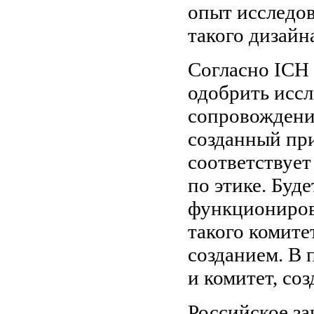
опыт исследов
такого дизайн
Согласно ICH 
одобрить иссл
сопровождение
созданный пр
соответствуе
по этике. Буд
функциониров
такого комите
созданием. В 
и комитет, со
Российское за