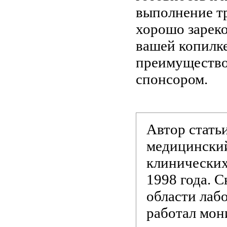
выполнение тр
хорошо зареко
вашей копилке
преимущество
спонсором.
Автор стат
медицинский
клинических
1998 года. С
области лаб
работал мон