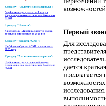
пересечении 
возможностей 
К разделу "Аналитические материалы":
Опубликован тридцать второй выпуск
Информационно-аналитического бюллетеня
АОКИ
К разделу "Новости":
Первый звон
К подразделу «Динамика развития рынка»
добавлена информация за 2025 год
К разделу "Новости АОКИ":
Для исследова
На Общем собрании АОКИ подвели итоги
представител
2025 года
К разделу "Аналитические материалы":
исследовател
Опубликован тридцать первый выпуск
дается кратка
Информационно-аналитического бюллетеня
АОКИ
предлагается 
возможностях
исследования. 
выполнимости
основании вн