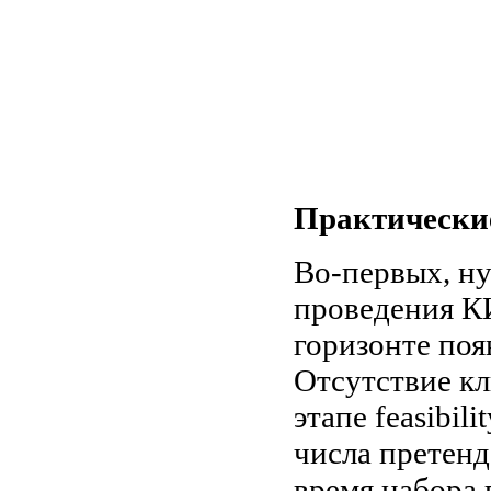
Практические
Во-первых, н
проведения КИ
горизонте поя
Отсутствие к
этапе feasibil
числа претенд
время набора